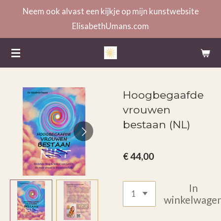
Neem ook alvast een kijkje op mijn kunstwebsite
Ga
ElisabethUmans.com
direct
naar
de
hoofdinhoud
Hoogbegaafde
vrouwen
bestaan (NL)
€ 44,00
In
winkelwage