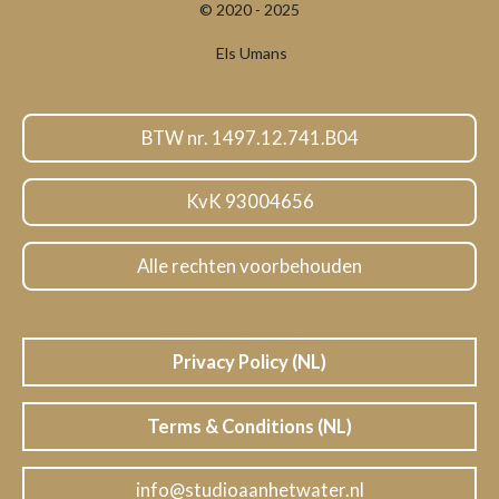
c
n
s
u
© 2020 - 2025
e
k
t
T
b
e
a
u
Els Umans
o
d
g
b
o
I
r
e
k
n
a
m
BTW nr. 1497.12.741.B04
KvK 93004656
Alle rechten voorbehouden
Privacy Policy (NL)
Terms & Conditions (NL)
info@studioaanhetwater.nl