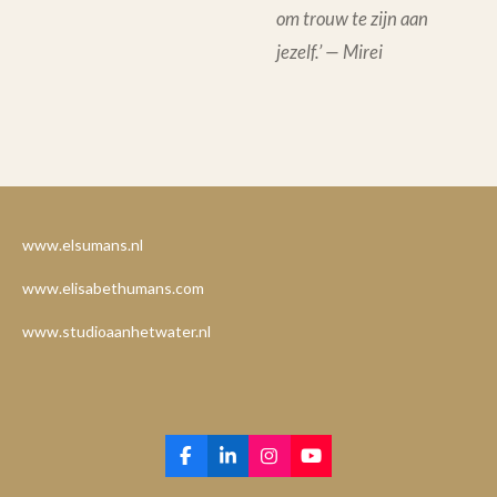
om trouw te zijn aan
jezelf.’ — Mirei
www.elsumans.nl
www.elisabethumans.com
www.studioaanhetwater.nl
F
L
I
Y
a
i
n
o